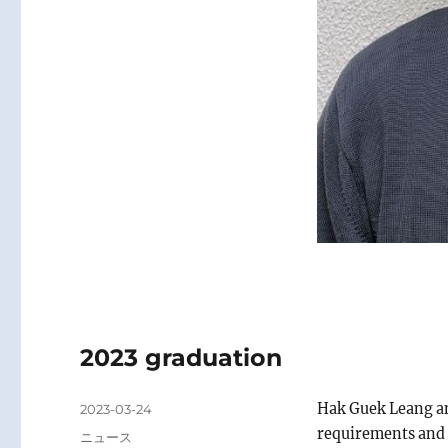
2023 graduation
Posted
Hak Guek Leang an
2023-03-24
on
requirements and 
Categories
ニュース