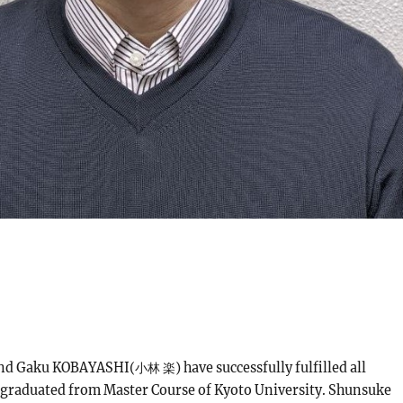
d Gaku KOBAYASHI(小林 楽) have successfully fulfilled all
graduated from Master Course of Kyoto University. Shunsuke