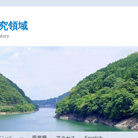
研究領域
atory
メンバ－
受賞歴
アクセス
English