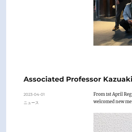
Associated Professor Kazua
Posted
From 1st April Re
2023-04-01
on
welcomed new memb
Categories
ニュース