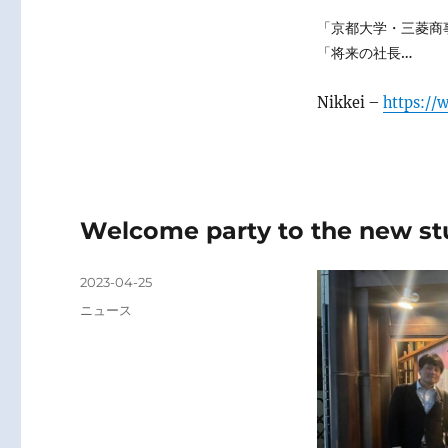
「京都大学・三菱商
「将来の社長…
Nikkei –
https:/
Welcome party to the new stu
Posted
2023-04-25
on
Categories
ニュース