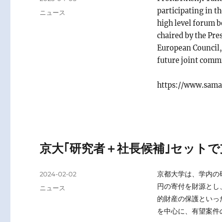
on
participating in 
Categories
ニュース
high level forum 
chaired by the Pre
European Council,
future joint comm
https://www.sama
京大｢研究者＋社長候補｣セット
Posted
京都大学は、学内の
2024-02-02
on
円の寄付を財源とし、
Categories
ニュース
的財産の保護といっ
を中心に、有望案件